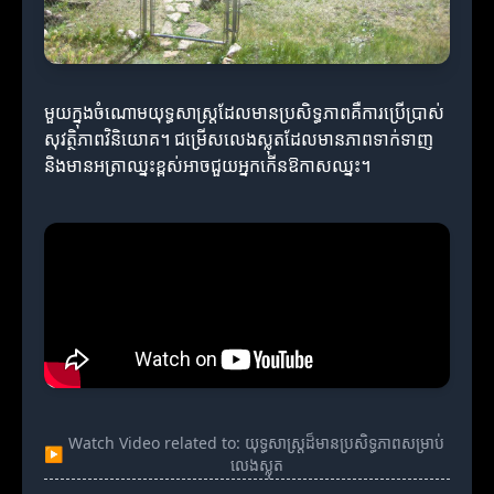
មួយក្នុងចំណោមយុទ្ធសាស្ត្រដែលមានប្រសិទ្ធភាពគឺការប្រើប្រាស់
សុវត្ថិភាពវិនិយោគ។ ជម្រើសលេងស្លុតដែលមានភាពទាក់ទាញ
និងមានអត្រា​ឈ្នះខ្ពស់អាចជួយអ្នកកើនឱកាសឈ្នះ។
Watch Video related to: យុទ្ធសាស្ត្រដ៏មានប្រសិទ្ធភាពសម្រាប់
▶
លេងស្លុត