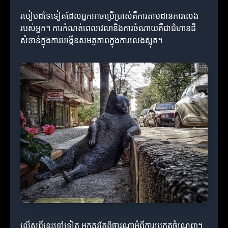
របៀបដទៃទៀតដែលអ្នកអាចប្រើប្រាស់គឺការតាមដានការលេង
របស់អ្នក។ ការកំណត់ពេលវេលានិងការចំណាយគឺជាជំហានដ៏
សំខាន់ក្នុងការបង្កើនសមត្ថភាពក្នុងការលេងស្លុត។
លើសពីនេះទៅទៀត អ្នកគួរតែពិចារណាអំពីការប្រកួតចំណេញ។