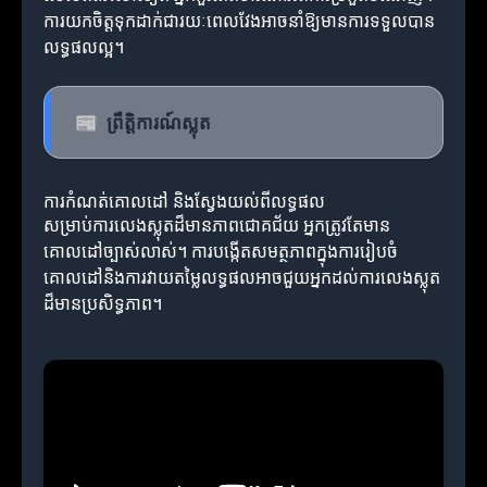
ការយកចិត្តទុកដាក់ជារយៈពេលវែងអាចនាំឱ្យមានការទទួលបាន
លទ្ធផលល្អ។
📰
ព្រឹត្តិការណ៍ស្លុត
ការកំណត់គោលដៅ និងស្វែងយល់ពីលទ្ធផល
សម្រាប់ការលេងស្លុតដ៏មានភាពជោគជ័យ អ្នកត្រូវតែមាន
គោលដៅច្បាស់លាស់។ ការបង្កើតសមត្ថភាពក្នុងការរៀបចំ
គោលដៅនិងការវាយតម្លៃលទ្ធផលអាចជួយអ្នកដល់ការលេងស្លុត
ដ៏មានប្រសិទ្ធភាព។