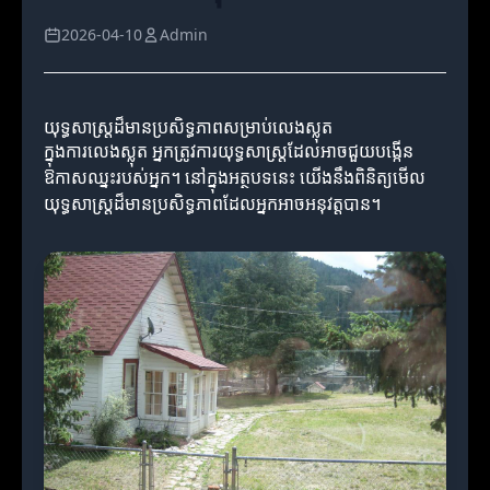
2026-04-10
Admin
យុទ្ធសាស្ត្រដ៏មានប្រសិទ្ធភាពសម្រាប់លេងស្លុត
ក្នុងការលេងស្លុត អ្នកត្រូវការយុទ្ធសាស្ត្រដែលអាចជួយបង្កើន
ឱកាសឈ្នះរបស់អ្នក។ នៅក្នុងអត្ថបទនេះ យើងនឹងពិនិត្យមើល
យុទ្ធសាស្ត្រដ៏មានប្រសិទ្ធភាពដែលអ្នកអាចអនុវត្តបាន។