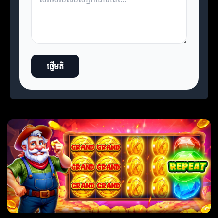
ផ្ញើមតិ