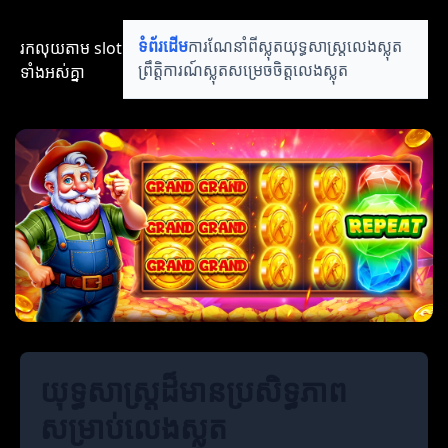
រកលុយតាម​ slot​​
ទំព័រដើម
ការណែនាំពីស្លុត
យុទ្ធសាស្ត្រលេងស្លុត
ទាំងអស់គ្នា
ព្រឹត្តិការណ៍ស្លុត
សម្រេចចិត្តលេងស្លុត
យុទ្ធសាស្ត្រដ៏មានប្រសិទ្ធភាព
សម្រាប់លេងស្លុត