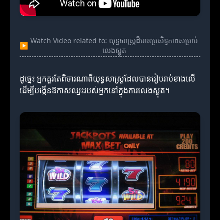
Watch Video related to: យុទ្ធសាស្ត្រដ៏មានប្រសិទ្ធភាពសម្រាប់
▶
លេងស្លុត
ដូច្នេះ អ្នកគួរតែពិចារណាពីយុទ្ធសាស្ត្រដែលបានរៀបរាប់ខាងលើ
ដើម្បីបង្កើនឱកាសឈ្នះរបស់អ្នកនៅក្នុងការលេងស្លុត។