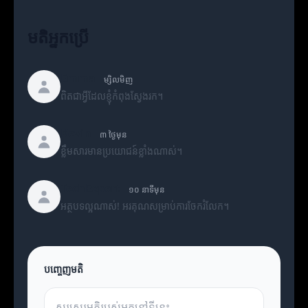
មតិអ្នកប្រើ
Emma
ម្សិលមិញ
ពិតជាអ្វីដែលខ្ញុំកំពុងស្វែងរក។
Kevin
៣ ថ្ងៃមុន
ខ្លឹមសារមានប្រយោជន៍ខ្លាំងណាស់។
TechExpert
១០ នាទីមុន
អត្ថបទល្អណាស់! អរគុណសម្រាប់ការចែករំលែក។
បញ្ចេញមតិ