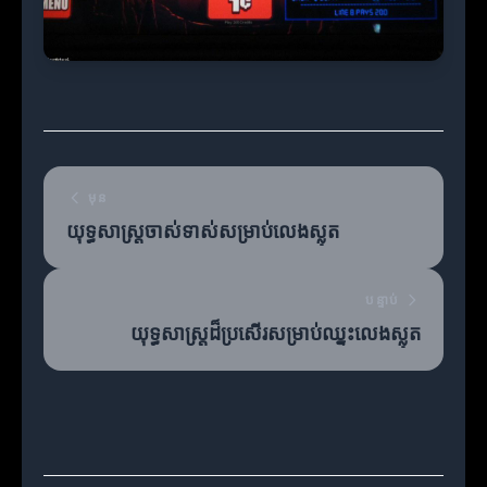
មុន
យុទ្ធសាស្ត្រចាស់ទាស់សម្រាប់លេងស្លុត
បន្ទាប់
យុទ្ធសាស្ត្រដ៏ប្រសើរ​សម្រាប់ឈ្នះលេងស្លុត