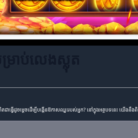
ម្រាប់លេងស្លុត
ិតជាធ្វើដូចម្តេចដើម្បីបង្កើនឱកាសឈ្នះរបស់អ្នក? នៅក្នុងអត្ថបទនេះ យើងនឹង