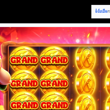
ទំព័រដើម
ក