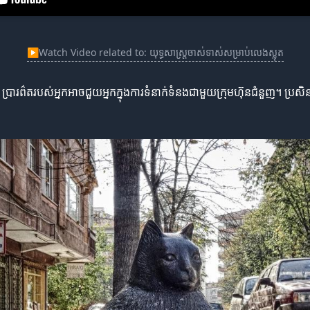
▶
Watch Video related to: យុទ្ធសាស្ត្រចាស់ទាស់សម្រាប់លេងស្លុត
រ។ ប្រារព៌តរបស់អ្នកអាចជួយអ្នកក្នុងការទំនាក់ទំនងជាមួយក្រុមហ៊ុនជំនួញ។ ប្រស