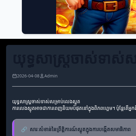
យុទ្ធសាស្ត្រចាស់ទាស់ស
2026-04-08
Admin
យុទ្ធសាស្ត្រចាស់ទាស់សម្រាប់លេងស្លុត
ការលេងស្លុតអាចជាការពេញនិយមបំផុតនៅក្នុងពិភពហ្គេម។ ប៉ុន្តែតើអ្នកព
🔗
សារៈសំខាន់នៃព្រឹត្តិការណ៍ស្លុតក្នុងការបង្កើតសមាធិភាព