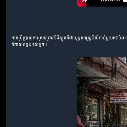
ការប្រើប្រាស់ការស្រាវជ្រាវអំពីស្លុតគឺជាយុទ្ធសាស្រ្តដ៏សំខាន់មួយផងដែ
ឱកាសឈ្នះរបស់អ្នក។