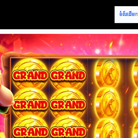
ទំព័រដើម
ក