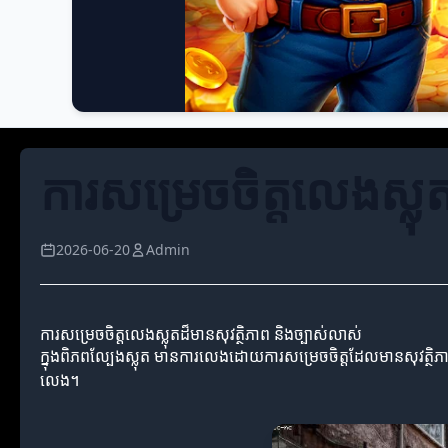
ការសម្រេចចិត្តលេងស្លុ
2026-06-20
Admin
ការសម្រេចចិត្តលេងស្លុតដ៏មានសុវត្ថិភាព និងច្បាស់លាស់
ក្នុងពិភពល្បែងស្លុត មានការលេងដោយការសម្រេចចិត្តដែលមានសុវត្ថិភាព 
លេង។