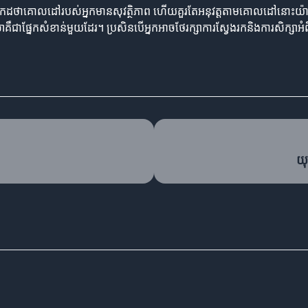
ដថាគោលដៅរបស់អ្នកមានសុវត្ថិភាព ហើយគួរតែអនុវត្តតាមគោលដៅនោះយ៉ាងម៉ត់ច
លាគឺជាផ្នែកសំខាន់មួយដែរ។ ប្រសិនបើអ្នកអាចថែរក្សាការស្វែងរកនិងការសិក្សា
យុ