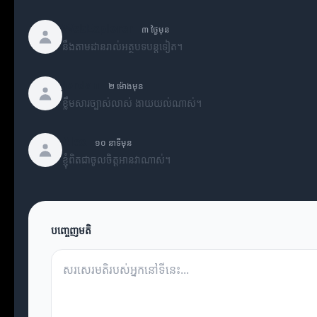
WebExplorer
៣ ថ្ងៃមុន
នឹងតាមដានរាល់អត្ថបទបន្តទៀត។
Jordan
២ ម៉ោងមុន
ខ្លឹមសារច្បាស់លាស់ ងាយយល់ណាស់។
Alex
១០ នាទីមុន
ខ្ញុំពិតជាចូលចិត្តអានវាណាស់។
បញ្ចេញមតិ