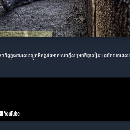
េចចិត្តក្នុងការលេងស្លុតមិនគួរតែមានសេចក្តីសម្រេចចិត្តលឿន។ គួរតែយកពេលវ