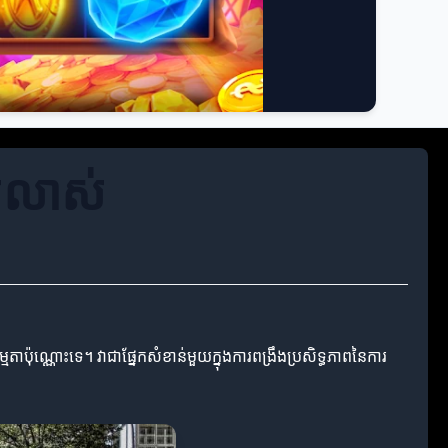
ស់លាស់
ាប៉ុណ្ណោះទេ។ វាជាផ្នែកសំខាន់មួយក្នុងការពង្រឹងប្រសិទ្ធភាពនៃការ