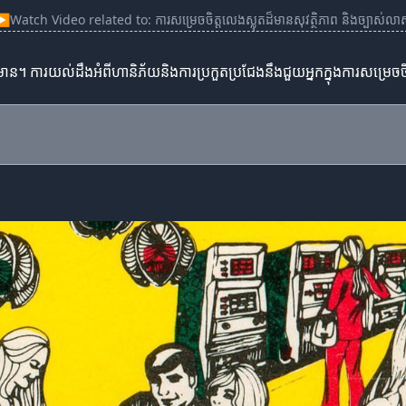
▶
Watch Video related to: ការសម្រេចចិត្តលេងស្លុតដ៏មានសុវត្ថិភាព និងច្បាស់លា
ាន។ ការយល់ដឹងអំពីហានិភ័យនិងការប្រកួតប្រជែងនឹងជួយអ្នកក្នុងការសម្រេចច