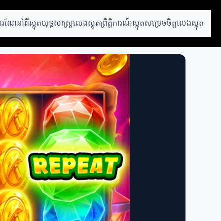
ារណែនាំពីស្លុត
យុទ្ធសាស្ត្រលេងស្លុត
ព្រឹត្តិការណ៍ស្លុត
សម្រេចចិត្តលេងស្លុត