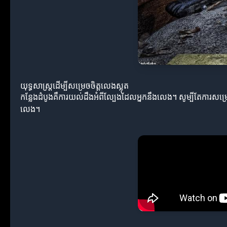
យុទ្ធសាស្ត្រដើម្បីសម្រេចចិត្តលេងស្លុត
កន្លែងដំបូងគឺការយល់ដឹងអំពីល្បែងដែលអ្នកនឹងលេង។ សូម្បីតែការសម្រ
លេង។