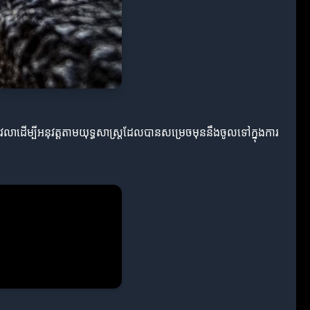
េលាដើម្បីអនុវត្តតាមយុទ្ធសាស្ត្រដែលបានសម្រេចមុននឹងចូលទៅក្នុងការ