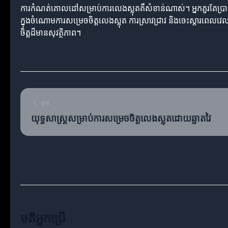
ការកំណត់គោលដៅសម្រាប់ការលេងស្លុតគឺសំខាន់ណាស់។ អ្នកគួរតែប្រាក
ក្នុងចំណោមការសម្រេចចិត្តលេងស្លុត ការស្រាវជ្រាវ និងចេះស្ដារពេលវេ
ចិត្តដ៏មានសុវត្ថិភាព។
មុន
យុទ្ធសាស្ត្រសម្រាប់ការសម្រេចចិត្តលេងស្លុតដោយឆ្លាតវៃ
មតិអ្នកប្រើ