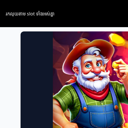
រកលុយតាម​ slot​​ ទាំងអស់គ្នា