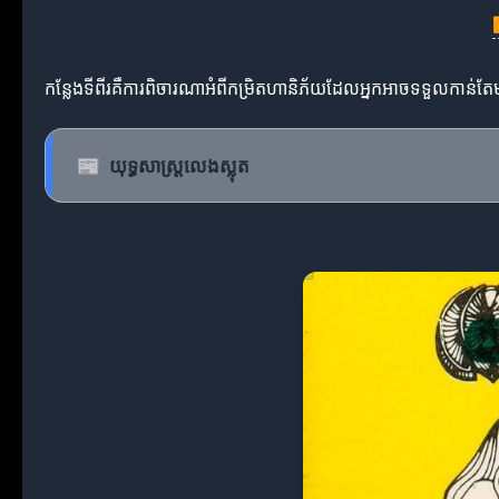
កន្លែងទីពីរគឺការពិចារណាអំពីកម្រិតហានិភ័យដែលអ្នកអាចទទួលកាន់តែម
📰
យុទ្ធសាស្ត្រលេងស្លុត