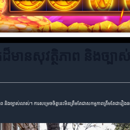
តដ៏មានសុវត្ថិភាព និងច្បា
និងច្បាស់លាស់។ ការសម្រេចចិត្តនេះមិនត្រឹមតែជាសកម្មភាពត្រឹមតែជារឿងធម្មត