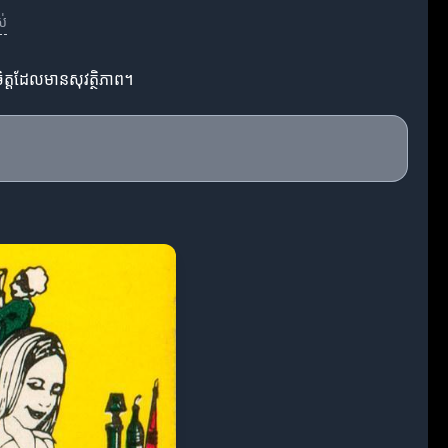
ស់
ិត្តដែលមានសុវត្ថិភាព។