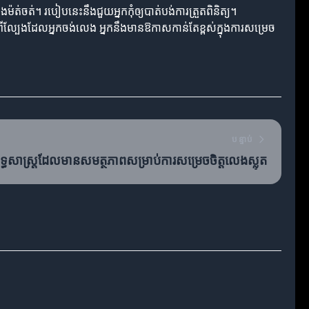
ត់។ របៀបនេះនឹងជួយអ្នកកុំឲ្យបាត់បង់ការត្រួតពិនិត្យ។
អំពីល្បែងដែលអ្នកចង់លេង អ្នកនឹងមានឱកាសកាន់តែខ្ពស់ក្នុងការសម្រេច
បន្ទាប់
ទ្ធសាស្ត្រដែលមានសមត្ថភាពសម្រាប់ការសម្រេចចិត្តលេងស្លុត