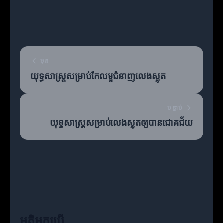
មុន
យុទ្ធសាស្ត្រសម្រាប់កែលម្អជំនាញលេងស្លុត
បន្ទាប់
យុទ្ធសាស្ត្រសម្រាប់លេងស្លុតឲ្យបានជោគជ័យ
មតិអ្នកប្រើ