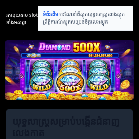
រកលុយតាម​ slot​​
ទំព័រដើម
ការណែនាំពីស្លុត
យុទ្ធសាស្ត្រលេងស្លុត
ទាំងអស់គ្នា
ព្រឹត្តិការណ៍ស្លុត
សម្រេចចិត្តលេងស្លុត
យុទ្ធសាស្ត្រសម្រាប់បង្កើនជំនាញ
លេងកាត