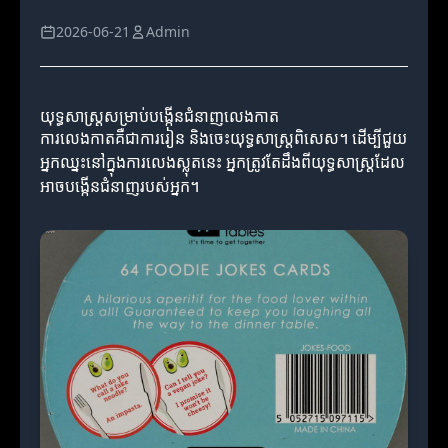
2026-06-21
Admin
យុទ្ធសាស្ត្រសម្រាប់បង្កើនជំនាញលេងកាត
ការលេងកាតគឺជាការរៀន និងចេះយុទ្ធសាស្ត្រពិសេស។ ដើម្បីជួយ
អ្នកឈ្នះនៅក្នុងការលេងស្លុតនេះ អ្នកត្រូវតែដឹងពីយុទ្ធសាស្ត្រដែល
អាចបង្កើនជំនាញរបស់អ្នក។