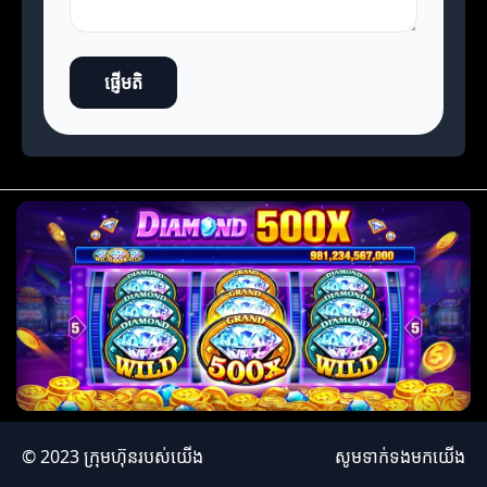
ផ្ញើមតិ
© 2023 ក្រុមហ៊ុនរបស់យើង
សូមទាក់ទងមកយើង