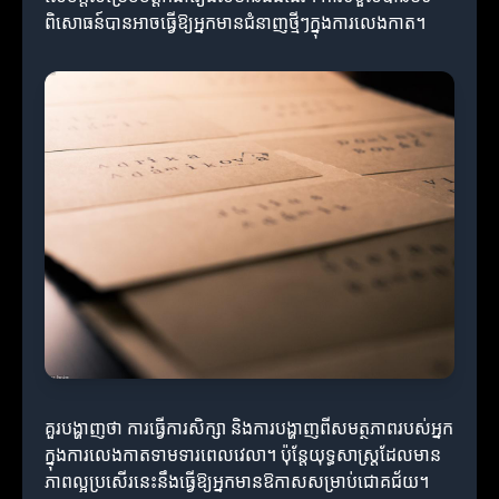
ពិសោធន៍បានអាចធ្វើឱ្យអ្នកមានជំនាញថ្មីៗក្នុងការលេងកាត។
គួរបង្ហាញថា ការធ្វើការសិក្សា និងការបង្ហាញពីសមត្ថភាពរបស់អ្នក
ក្នុងការលេងកាតទាមទារពេលវេលា។ ប៉ុន្តែយុទ្ធសាស្ត្រដែលមាន
ភាពល្អប្រសើរនេះនឹងធ្វើឱ្យអ្នកមានឱកាសសម្រាប់ជោគជ័យ។