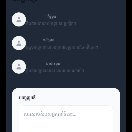
Emma
៣ ថ្ងៃមុន
នឹងតាមដានរាល់អត្ថបទបន្តទៀត។
Jenny
៣ ថ្ងៃមុន
អត្ថបទល្អណាស់! អរគុណសម្រាប់ការចែករំលែក។
Sophia
២ ម៉ោងមុន
ខ្លឹមសារច្បាស់លាស់ ងាយយល់ណាស់។
បញ្ចេញមតិ