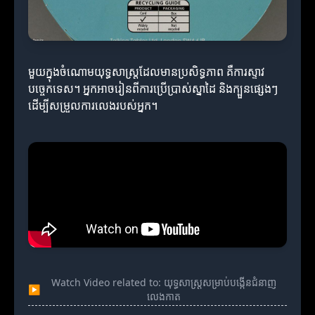
មួយក្នុងចំណោមយុទ្ធសាស្ត្រដែលមានប្រសិទ្ធភាព គឺការស្ទាវ
បច្ចេកទេស។ អ្នកអាចរៀនពីការប្រើប្រាស់ស្នាដៃ និងក្បួនផ្សេងៗ
ដើម្បីសម្រួលការលេងរបស់អ្នក។
Watch Video related to: យុទ្ធសាស្ត្រសម្រាប់បង្កើនជំនាញ
▶
លេងកាត