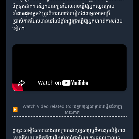
ចិត្តទុកដាក់។ តើអ្នកមានក្បួនដែលអាចធ្វើឱ្យអ្នកឈ្នះក្រោម
សំពាធដូចម្តេច? ត្រូវពិចារណាថារបៀបដែលអ្នកអាចប្រើ
ប្រាស់កាតដែលមាននៅលើផ្ទាំងផ្គូរផ្គងធ្វើឱ្យអ្នកមានឱកាសថែម
ទៀត។
Watch Video related to: យុទ្ធសាស្ត្រសម្រាប់បង្កើនជំនាញ
▶
លេងកាត
ដូច្នេះ សូម្បីតែការលេងបានក្លាយជាយុទ្ធសាស្ត្រដ៏មានប្រសិទ្ធិភាព
សេចក្តីសម្រេចចិត្តក៏ជារឿងសំខាន់ផងដែរ។ ការទទួលបានបទ