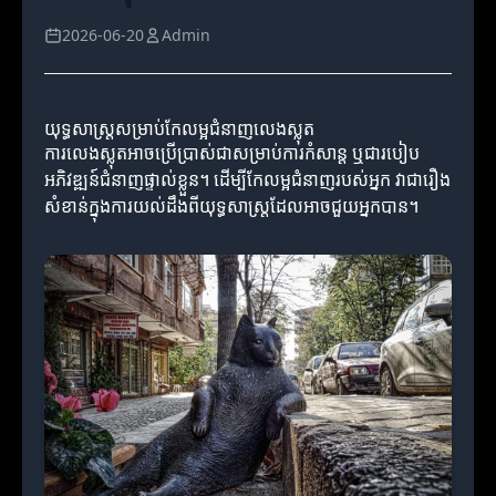
2026-06-20
Admin
យុទ្ធសាស្ត្រសម្រាប់កែលម្អជំនាញលេងស្លុត
ការលេងស្លុតអាចប្រើប្រាស់ជាសម្រាប់ការកំសាន្ត ឬជារបៀប
អភិវឌ្ឍន៍ជំនាញផ្ទាល់ខ្លួន។ ដើម្បីកែលម្អជំនាញរបស់អ្នក វាជារឿង
សំខាន់ក្នុងការយល់ដឹងពីយុទ្ធសាស្ត្រដែលអាចជួយអ្នកបាន។