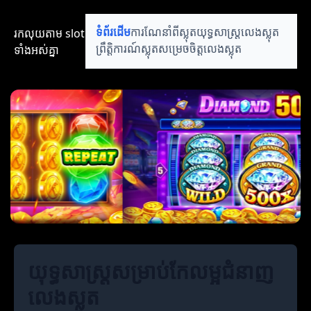
រកលុយតាម​ slot​​
ទំព័រដើម
ការណែនាំពីស្លុត
យុទ្ធសាស្ត្រលេងស្លុត
ទាំងអស់គ្នា
ព្រឹត្តិការណ៍ស្លុត
សម្រេចចិត្តលេងស្លុត
យុទ្ធសាស្ត្រសម្រាប់កែលម្អជំនាញ
លេងស្លុត