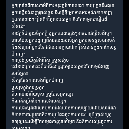
អ្នកត្រូវតែពិចារណាអំពីការអនុវត្តន៍ការលេង។ ការប្រកួតនឹងជួយ
អ្នកបង្កើនជំនាញផ្ទាល់ខ្លួន និងធ្វើឱ្យអ្នកមានអារម្មណ៍ទាក់ទាញ
ក្នុងការលេង។ រៀនពីកំហុសរបស់អ្នក និងកែលម្អវាជារឿងដ៏
សំខាន់។
អនុវត្តន៍ជាមួយមិត្តភក្តិ ឬអ្នកលេងផ្សេងៗអាចជាជម្រើសដ៏ល្អ។
ពេលដែលអ្នកបង្ហាញពីការលេងរបស់អ្នក អ្នកអាចទទួលបានមតិ
និងសំណួរពីអ្នកដទៃ ដែលអាចក្លាយជាគន្លឹះសំខាន់ក្នុងការកែលម្អ
ជំនាញ។
ការប្រុងប្រយ័ត្ននិងវិធីសាស្ត្រសង្ខេប
នៅខាងក្រោមនេះគឺជាវិធីសាស្ត្រចម្បងសម្រាប់កែលម្អជំនាញ
របស់អ្នក៖
សិក្សាផែនការលេងពីអ្នកជំនាញ
ចូលរួមក្នុងការប្រកួត
ពិចារណាអំពីយុទ្ធសាស្ត្រដែលអ្នកឈ្នះ
កំណត់កម្រិតនៃការលេងរបស់អ្នក
ការលេងស្លុតជាសកម្មភាពដែលមានភាពសប្បាយដោយសារតែវា
ក៏អាចជាការប្រកួតនិងការប្រជែងក្នុងការលេង។ ប្រើប្រាស់យុទ្ធ
សាស្ត្រនេះដើម្បីកែលម្អជំនាញរបស់អ្នក និងឱកាសឈ្នះក្នុងការ
លេងស្លុត។