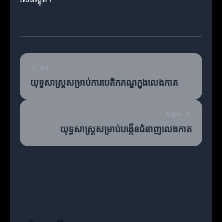
មុន
យុទ្ធសាស្ត្រសម្រាប់ការបេតិកភណ្ឌក្នុងលេងកាត
បន្ទាប់
យុទ្ធសាស្ត្រសម្រាប់បង្កើនជំនាញលេងកាត