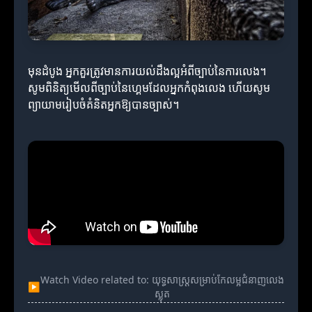
មុនដំបូង អ្នកគួរត្រូវមានការយល់ដឹងល្អអំពីច្បាប់នៃការលេង។
សូមពិនិត្យមើលពីច្បាប់នៃហ្គេមដែលអ្នកកំពុងលេង ហើយសូម
ព្យាយាមរៀបចំគំនិតអ្នកឱ្យបានច្បាស់។
Watch Video related to: យុទ្ធសាស្ត្រសម្រាប់កែលម្អជំនាញលេង
▶
ស្លុត