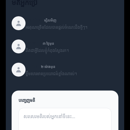
មតិអ្នកប្រើ
Daniel
ម្សិលមិញ
អរគុណច្រើនដែលបានផ្តល់ចំណេះដឹងថ្មីៗ។
Sarah
៣ ថ្ងៃមុន
ពិតជាអ្វីដែលខ្ញុំកំពុងស្វែងរក។
Chris
២ ម៉ោងមុន
ខ្លឹមសារមានប្រយោជន៍ខ្លាំងណាស់។
បញ្ចេញមតិ