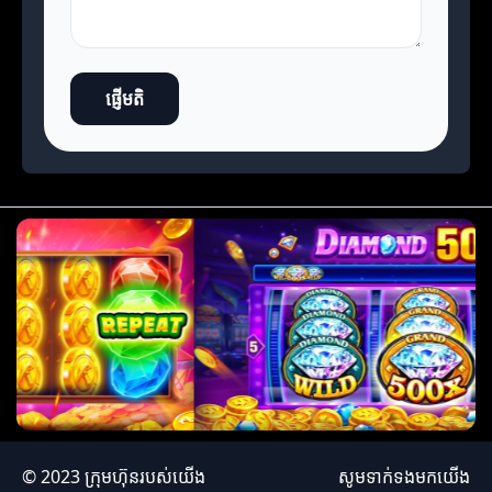
ផ្ញើមតិ
© 2023 ក្រុមហ៊ុនរបស់យើង
សូមទាក់ទងមកយើង