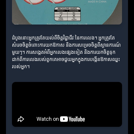
ដំបូងនោះអ្នកត្រូវតែយល់ពីចិត្តវិជ្ជាជីវៈនៃការលេង។ អ្នកត្រូវតែ
សំរេចចិត្តចំពោះការយកឱកាស និងការសម្រេចចិត្តពីស្ថានការណ៍
មួយៗ។ ការសង្កេតអំពីអ្នកលេងផ្សេងទៀត និងការយកចិត្តទុក
ដាក់ពីការលេងរបស់ពួកគេអាចជួយអ្នកក្នុងការបង្កើនឱកាសឈ្នះ
របស់អ្នក។