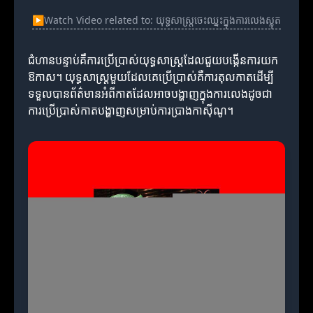
▶
Watch Video related to: យុទ្ធសាស្ត្រចេះឈ្នះក្នុងការលេងស្លុត
ជំហានបន្ទាប់គឺការប្រើប្រាស់យុទ្ធសាស្ត្រដែលជួយបង្កើនការយក
ឱកាស។ យុទ្ធសាស្ត្រមួយដែលគេប្រើប្រាស់គឺការតុលកាតដើម្បី
ទទួលបានព័ត៌មានអំពីកាតដែលអាចបង្ហាញក្នុងការលេងដូចជា
ការប្រើប្រាស់កាតបង្ហាញសម្រាប់ការប្រាងកាស៊ីណូ។