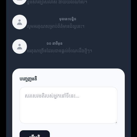
ខ្លឹមសារច្បាស់លាស់ ងាយយល់ណាស់។
SEO_Master
មុននេះបន្តិច
សូមអរគុណសម្រាប់ព័ត៌មានដ៏ល្អនេះ។
Daniel
១០ នាទីមុន
អរគុណច្រើនដែលបានផ្តល់ចំណេះដឹងថ្មីៗ។
បញ្ចេញមតិ