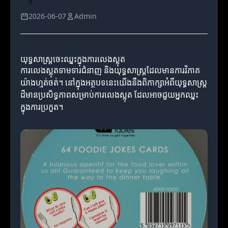
2026-06-07
Admin
យុទ្ធសាស្ត្រចេះឈ្នះក្នុងការលេងស្លុត
ការលេងស្លុតទាមទារ​ជំនាញ និងយុទ្ធសាស្ត្រដែលមានការវិភាគ
យ៉ាងហ្មត់ចត់។ នៅក្នុងអត្ថបទនេះយើងនឹងពិភាក្សាអំពីយុទ្ធសាស្ត្រ
ដ៏មានប្រសិទ្ធភាពសម្រាប់ការលេងស្លុត ដែលអាចជួយអ្នកឈ្នះ
ក្នុងការប្រកួត។