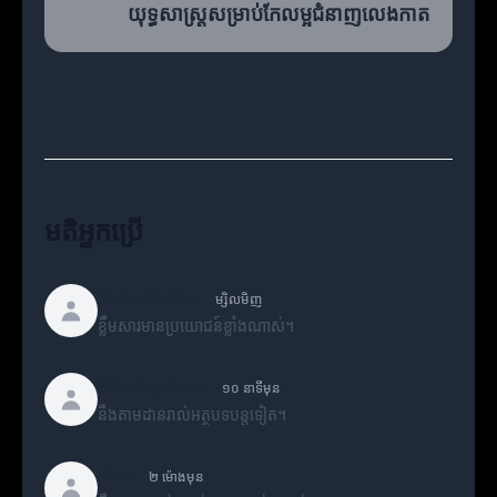
យុទ្ធសាស្ត្រសម្រាប់កែលម្អជំនាញលេងកាត
មតិអ្នកប្រើ
SEO_Master
ម្សិលមិញ
ខ្លឹមសារមានប្រយោជន៍ខ្លាំងណាស់។
WebExplorer
១០ នាទីមុន
នឹងតាមដានរាល់អត្ថបទបន្តទៀត។
Alex
២ ម៉ោងមុន