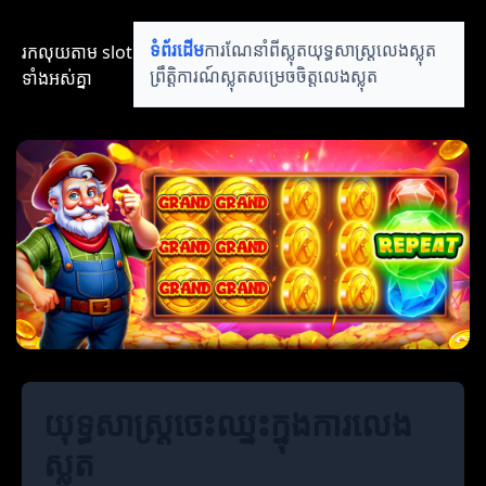
រកលុយតាម​ slot​​
ទំព័រដើម
ការណែនាំពីស្លុត
យុទ្ធសាស្ត្រលេងស្លុត
ទាំងអស់គ្នា
ព្រឹត្តិការណ៍ស្លុត
សម្រេចចិត្តលេងស្លុត
យុទ្ធសាស្ត្រចេះឈ្នះក្នុងការលេង
ស្លុត