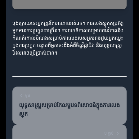
ចុងក្រោយនេះអ្នកត្រូវតែមានភាពអត់ធន់។ ការលេងស្លុតតម្រូវឱ្យ
អ្នកមានការប្រកួតជាច្រើន។ ការយកឱកាសសម្រាប់ការវិភាគនិង
កំណត់គោលបំណងសម្រាប់ការលេងរបស់អ្នកអាចជួយអ្នកឈ្នះ
ក្នុងការប្រកួត បន្ទាប់ពីអ្នកចេះដឹងអំពីចិត្តវិជ្ជាជីវៈ និងយុទ្ធសាស្ត្រ
ដែលអាចប្រើប្រាស់បាន។
មុន
យុទ្ធសាស្ត្រសម្រាប់កែលម្អបទពិសោធន៍ក្នុងការលេង
ស្លុត
បន្ទាប់