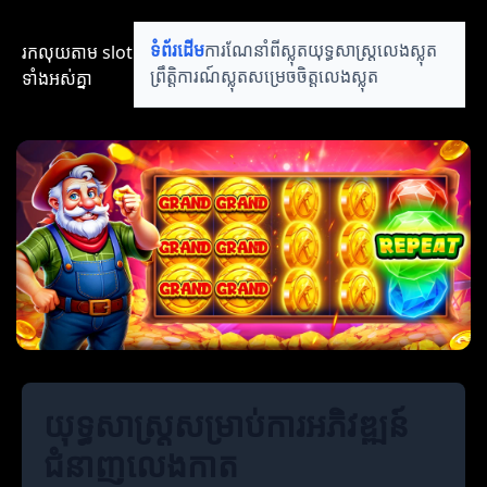
រកលុយតាម​ slot​​
ទំព័រដើម
ការណែនាំពីស្លុត
យុទ្ធសាស្ត្រលេងស្លុត
ទាំងអស់គ្នា
ព្រឹត្តិការណ៍ស្លុត
សម្រេចចិត្តលេងស្លុត
យុទ្ធសាស្ត្រសម្រាប់ការអភិវឌ្ឍន៍
ជំនាញលេងកាត