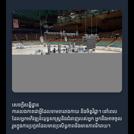
សេចក្តីសន្និដ្ឋាន
ការលេងកាតជាអ្វីដែលទាមទាររាងកាយ និងចិត្តវិជ្ជា។ នៅពេល
ដែលអ្នកអភិវឌ្ឍន៍យុទ្ធសាស្ត្រនិងជំនាញរបស់អ្នក អ្នកនឹងអាចចូល
រួមក្នុងការប្រកួតដែលមានប្រសិទ្ធភាពនិងមានភាពរីករាយ។