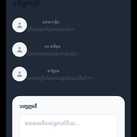
មតិអ្នកប្រើ
Mike
មុននេះបន្តិច
ខ្ញុំពិតជាចូលចិត្តអានវាណាស់។
Kevin
១០ នាទីមុន
នឹងតាមដានរាល់អត្ថបទបន្តទៀត។
Sophia
៣ ថ្ងៃមុន
អរគុណច្រើនដែលបានផ្តល់ចំណេះដឹងថ្មីៗ។
បញ្ចេញមតិ