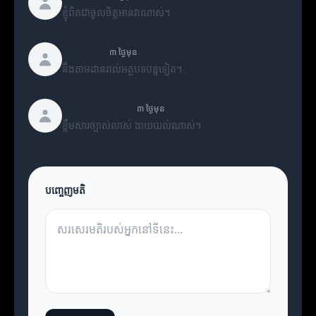
ខ្ញុំពិតជាចូលចិត្តអានវាណាស់។
Sophia
៣ ថ្ងៃមុន
នឹងតាមដានរាល់អត្ថបទបន្តទៀត។
SEO_Master
៣ ថ្ងៃមុន
ខ្លឹមសារច្បាស់លាស់ ងាយយល់ណាស់។
បញ្ចេញមតិ