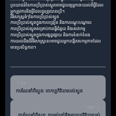
ប្រយោជន៍នៃការប្រើប្រាស់ស្លុតអាចជួយឲ្យអ្នកចេះយល់ពីអ្វីដែល
អ្នកត្រូវការនិងអ្វីដែលគួរត្រូវបានប្រើ។
វិធីសាស្ត្រធំៗនៃការប្រើប្រាស់ស្លុត
ការប្រើប្រាស់ស្លុតក្នុងការបង្រៀន និងការបណ្តុះបណ្តាល
ការប្រើប្រាស់ស្លុតសម្រាប់ការធ្វើជំនួយ និងសេវាកម្ម
ការប្រើប្រាស់ស្លុតក្នុងការផ្សព្វផ្សាយ និងការទំនាក់ទំនង
ការយល់ដឹងពីវិធីសាស្ត្រនេះអាចជួយអ្នកបង្កើតសកម្មភាពដែល
មានប្រសិទ្ធភាព។
មុន
ការណែនាំពីស្លុត: អាកប្បកិរិយារបស់ស្លុត
បន្ទាប់
ការណែនាំពីស្លុត: ការរស់នៅនិងអាកប្បកិរិយារបស់