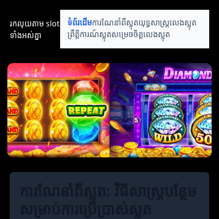
រកលុយតាម​ slot​​
ទំព័រដើម
ការណែនាំពីស្លុត
យុទ្ធសាស្ត្រលេងស្លុត
ទាំងអស់គ្នា
ព្រឹត្តិការណ៍ស្លុត
សម្រេចចិត្តលេងស្លុត
ការណែនាំពីស្លុត: វិធីសាស្ត្របន្ថែម
សម្រាប់ការប្រើប្រាស់ស្លុត