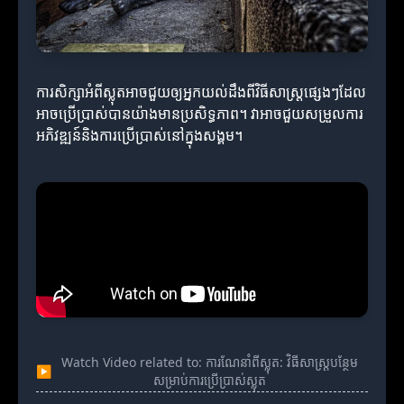
ការសិក្សាអំពីស្លុតអាចជួយឲ្យអ្នកយល់ដឹងពីវិធីសាស្ត្រផ្សេងៗដែល
អាចប្រើប្រាស់បានយ៉ាងមានប្រសិទ្ធភាព។ វាអាចជួយសម្រួលការ
អភិវឌ្ឍន៍និងការប្រើប្រាស់នៅក្នុងសង្គម។
Watch Video related to: ការណែនាំពីស្លុត: វិធីសាស្ត្របន្ថែម
▶
សម្រាប់ការប្រើប្រាស់ស្លុត