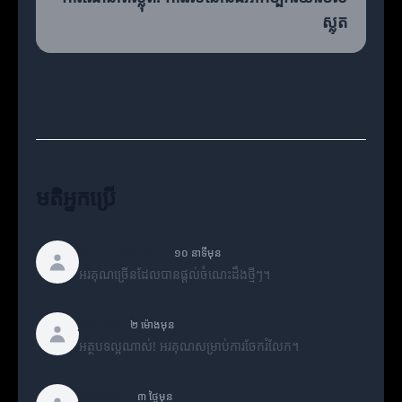
ស្លុត
មតិអ្នកប្រើ
SEO_Master
១០ នាទីមុន
អរគុណច្រើនដែលបានផ្តល់ចំណេះដឹងថ្មីៗ។
Jenny
២ ម៉ោងមុន
អត្ថបទល្អណាស់! អរគុណសម្រាប់ការចែករំលែក។
Jordan
៣ ថ្ងៃមុន