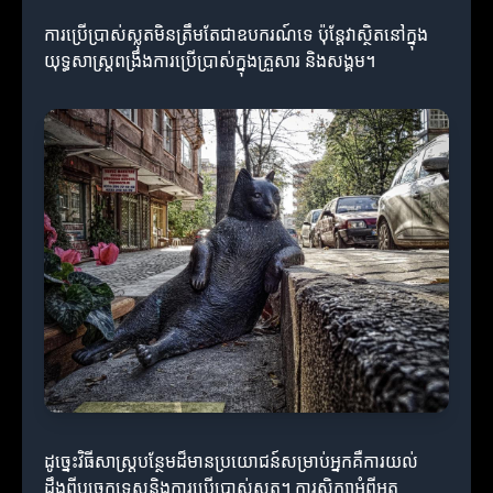
ការប្រើប្រាស់ស្លុតមិនត្រឹមតែជាឧបករណ៍ទេ ប៉ុន្តែវាស្ថិតនៅក្នុង
យុទ្ធសាស្ត្រពង្រឹងការប្រើប្រាស់ក្នុងគ្រួសារ និងសង្គម។
ដូច្នេះវិធីសាស្ត្របន្ថែមដ៏មានប្រយោជន៍សម្រាប់អ្នកគឺការយល់
ដឹងពីបច្ចេកទេសនិងការប្រើប្រាស់ស្លុត។ ការសិក្សាអំពីអត្ថ