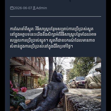
2026-06-07
Admin
ការណែនាំពីស្លុត: វិធីសាស្ត្របន្ថែមសម្រាប់ការប្រើប្រាស់ស្លុត
នៅក្នុងអត្ថបទនេះយើងនឹងសិក្សាអំពីវិធីសាស្ត្របន្ថែមដែលអាច
សម្រួលការប្រើប្រាស់ស្លុត។ ស្លុតគឺជាឧបករណ៍ដែលមានភាព
សំខាន់ក្នុងការប្រើប្រាស់នៅក្នុងជីវិតប្រចាំថ្ងៃ។