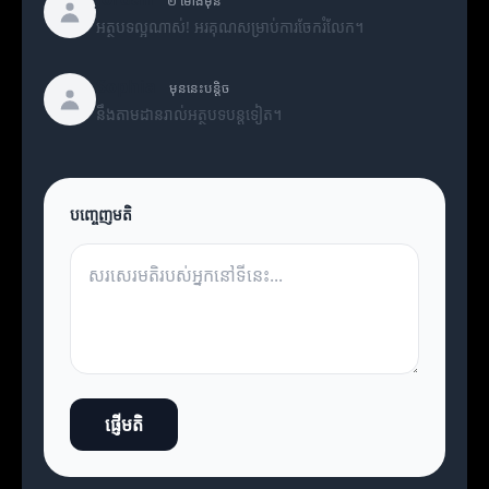
២ ម៉ោងមុន
អត្ថបទល្អណាស់! អរគុណសម្រាប់ការចែករំលែក។
Sophia
មុននេះបន្តិច
នឹងតាមដានរាល់អត្ថបទបន្តទៀត។
បញ្ចេញមតិ
ផ្ញើមតិ