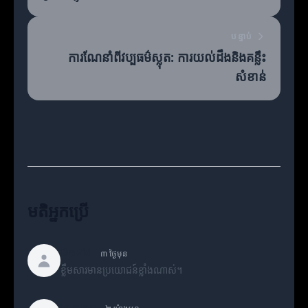
បន្ទាប់
ការណែនាំពីវប្បធម៌ស្លុត: ការយល់ដឹងនិងគន្លឹះ
សំខាន់
មតិអ្នកប្រើ
David
៣ ថ្ងៃមុន
ខ្លឹមសារមានប្រយោជន៍ខ្លាំងណាស់។
Jordan