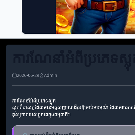
ការណែនាំអំពីប្រភេទស្លុត
2026-06-29
Admin
ការណែនាំអំពីប្រភេទស្លុត
ស្លុតគឺជាសត្វដែលមានអត្តសញ្ញាណដ៏គួរឱ្យចាប់អារម្មណ៍ ដែលអាចរកឃើ
តុល្យភាពរបស់ពួកគេក្នុងធម្មជាតិ។