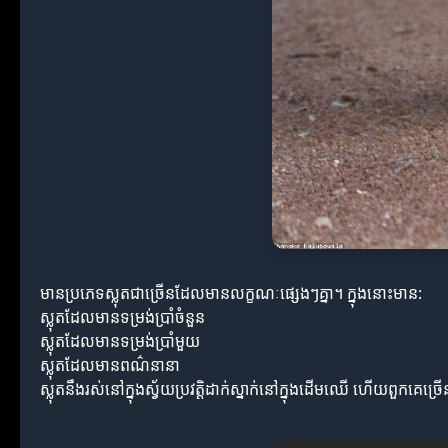
មានប្រភេទស្លុតជាច្រើនដែលមានលក្ខណៈផ្សេងៗគ្នា។ ក្នុងនោះមាន:
ស្លុតដែលមានទម្រង់ប្រាំចំនួន
ស្លុតដែលមានទម្រង់ប្រាំមួយ
ស្លុតដែលមានពណ៌នានា
ស្លុតនឹងរស់នៅក្នុងស្វ័យប្រវត្តិដាក់ស្នាក់នៅក្នុងដើមឈើ ហើយពួកគេច