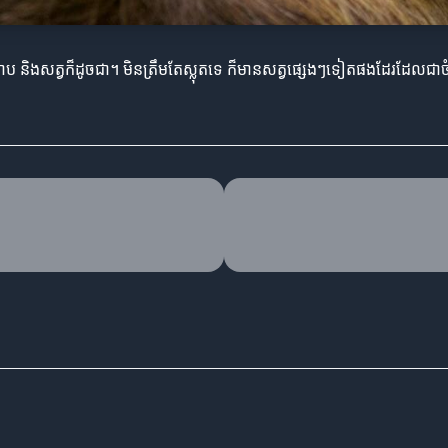
៍សត្វបាប និងសត្វក៏ដូចជា។ មិនត្រឹមតែស្លុតទេ ក៏មានសត្វផ្សេងៗទៀតផងដែរដែលជ