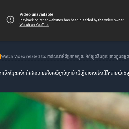
▶
Watch Video related to: ការណែនាំអំពីប្រភេទស្លុត: អំពីស្លុតនិងតុល្យភាពក្នុងធម្មជ
វការទីកន្លែងរស់នៅដែលមានដើមឈើគ្រប់គ្រាន់ ដើម្បីអាចសរសៃជីវិតបានយ៉ាងល្