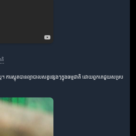
ាតិ
អ។ ការស្លុតបានព្យាបាលសត្វផ្សេងៗក្នុងធម្មជាតិ ដោយពួកគេជួយសម្រប