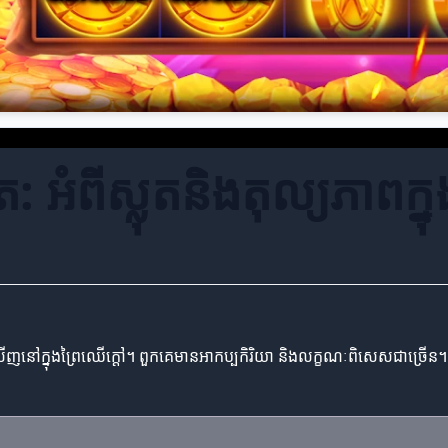
: អំពីស្លុតនិងតុល្យភាពក្នុ
ញនៅក្នុងព្រៃឈើក្តៅ។ ពួកគេមានអាកប្បកិរិយា និងលក្ខណៈពិសេសជាច្រើន។ ន