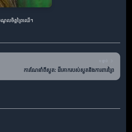
ាចំណូលចិត្តព្រៃឈើ។
បន្ទាប់
ការណែនាំពីស្លុត: ដីគោករបស់ស្លុតនិងការពារព្រៃ