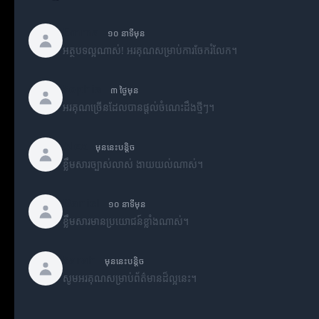
Emma
១០ នាទីមុន
អត្ថបទល្អណាស់! អរគុណសម្រាប់ការចែករំលែក។
Sophia
៣ ថ្ងៃមុន
អរគុណច្រើនដែលបានផ្តល់ចំណេះដឹងថ្មីៗ។
Alex
មុននេះបន្តិច
ខ្លឹមសារច្បាស់លាស់ ងាយយល់ណាស់។
Daniel
១០ នាទីមុន
ខ្លឹមសារមានប្រយោជន៍ខ្លាំងណាស់។
Sarah
មុននេះបន្តិច
សូមអរគុណសម្រាប់ព័ត៌មានដ៏ល្អនេះ។