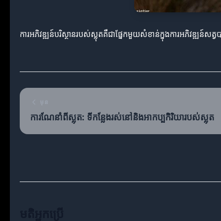
ការអភិវឌ្ឍន៍បរិស្ថានរបស់ស្លុតគឺជាផ្នែកមួយសំខាន់ក្នុងការអភិវឌ្ឍន
មុន
ការណែនាំពីស្លុត: ទីកន្លែងរស់នៅនិងអាកប្បកិរិយារបស់ស្លុត
មតិអ្នកប្រើ