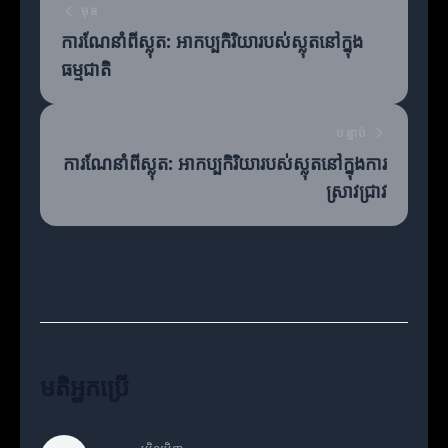
មុន
ការណែនាំពីស្លុត: អាកប្បកិរិយារបស់ស្លុតនៅក្នុង
ធម្មជាតិ
បន្ទាប់
ការណែនាំពីស្លុត: អាកប្បកិរិយារបស់ស្លុតនៅក្នុងការ
ស្រាវជ្រាវ
មតិអ្នកប្រើ
Chris