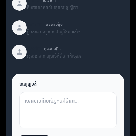
ម្សិលមិញ
នឹងតាមដានរាល់អត្ថបទបន្តទៀត។
Emma
មុននេះបន្តិច
ខ្លឹមសារមានប្រយោជន៍ខ្លាំងណាស់។
Kevin
មុននេះបន្តិច
សូមអរគុណសម្រាប់ព័ត៌មានដ៏ល្អនេះ។
បញ្ចេញមតិ