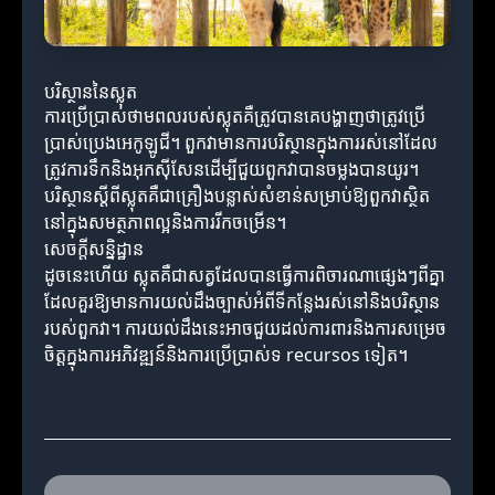
បរិស្ថាននៃស្លុត
ការប្រើប្រាស់ថាមពលរបស់ស្លុតគឺត្រូវបានគេបង្ហាញថាត្រូវប្រើ
ប្រាស់ប្រេងអេកូឡូជី។ ពួកវាមានការបរិស្ថានក្នុងការរស់នៅដែល
ត្រូវការទឹកនិងអុកស៊ីសែនដើម្បីជួយពួកវាបានចម្លងបានយូរ។
បរិស្ថានស្ដីពីស្លុតគឺជាគ្រឿងបន្លាស់សំខាន់សម្រាប់ឱ្យពួកវាស្ថិត
នៅក្នុងសមត្ថភាពល្អនិងការរីកចម្រើន។
សេចក្តីសន្និដ្ឋាន
ដូចនេះហើយ ស្លុតគឺជាសត្វដែលបានធ្វើការពិចារណាផ្សេងៗពីគ្នា
ដែលគួរឱ្យមានការយល់ដឹងច្បាស់អំពីទីកន្លែងរស់នៅនិងបរិស្ថាន
របស់ពួកវា។ ការយល់ដឹងនេះអាចជួយដល់ការពារនិងការសម្រេច
ចិត្តក្នុងការអភិវឌ្ឍន៍និងការប្រើប្រាស់ទ recursos ទៀត។