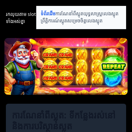
រកលុយតាម​ slot​​
ទំព័រដើម
ការណែនាំពីស្លុត
យុទ្ធសាស្ត្រលេងស្លុត
ទាំងអស់គ្នា
ព្រឹត្តិការណ៍ស្លុត
សម្រេចចិត្តលេងស្លុត
ការណែនាំពីស្លុត: ទីកន្លែងរស់នៅ
និងការបរិស្ថានស្លុត