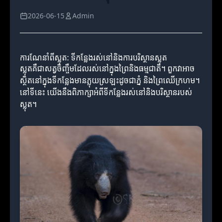
2026-06-15
Admin
ការណែនាំពីស្លុត: ទីកន្លែងរស់នៅនិងការបរិស្ថានស្លុត
ស្លុតគឺជាសត្វចិញ្ចឹមដែលរស់នៅក្នុងព្រៃនិងធម្មជាតិ។ ពួកវាអាច
ស្ថិតនៅក្នុងទីកន្លែងមានភ្លុយស្រឡះដូចជាភ្នំ និងព្រៃឈើក្រហម។
នៅទីនេះ យើងនឹងពិភាក្សាអំពីទីកន្លែងរស់នៅនិងបរិស្ថានរបស់
ស្លុត។