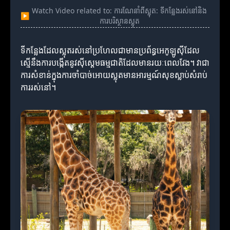
Watch Video related to: ការណែនាំពីស្លុត: ទីកន្លែងរស់នៅនិង
▶
ការបរិស្ថានស្លុត
ទីកន្លែងដែលស្លុតរស់នៅប្រហែលជាមានប្រព័ន្ធអេកូឡូស៊ីដែល
ស្មើនឹងការបង្កើតនូវស៊ីស្តេមធម្មជាតិដែលមានរយៈពេលវែង។ វាជា
ការសំខាន់ក្នុងការចាំបាច់អោយស្លុតមានអារម្មណ៍សុខស្លាប់សំរាប់
ការរស់នៅ។