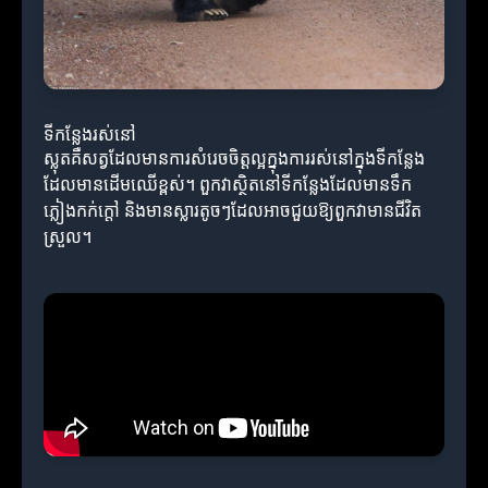
ទីកន្លែងរស់នៅ
ស្លុតគឺសត្វដែលមានការសំរេចចិត្តល្អក្នុងការរស់នៅក្នុងទីកន្លែង
ដែលមានដើមឈើខ្ពស់។ ពួកវាស្ថិតនៅទីកន្លែងដែលមានទឹក
ភ្លៀងកក់ក្តៅ និងមានស្លារតូចៗដែលអាចជួយឱ្យពួកវាមានជីវិត
ស្រួល។