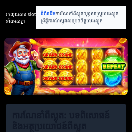
រកលុយតាម​ slot​​
ទំព័រដើម
ការណែនាំពីស្លុត
យុទ្ធសាស្ត្រលេងស្លុត
ទាំងអស់គ្នា
ព្រឹត្តិការណ៍ស្លុត
សម្រេចចិត្តលេងស្លុត
ការណែនាំពីស្លុត: បទពិសោធន៍
និងអត្ថប្រយោជន៍ពីស្លុត