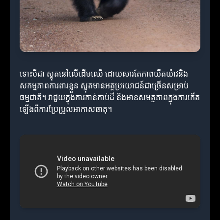
ទោះបីជា ស្លុតនៅលើដើមឈើ ដោយសារតែភាពយឺតយ៉ាវនិង
សកម្មភាពការពារខ្លួន ស្លុតមានអត្ថប្រយោជន៍ជាច្រើនសម្រាប់
ធម្មជាតិ។ វាជួយក្នុងការកាន់កាប់ដី និងមានសមត្ថភាពក្នុងការកើត
ឡើងពីការប្រែប្រួលអាកាសធាតុ។