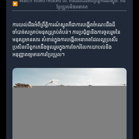
Watch Video related to: ការយល់ដឹងអំពីព្រឹត្តិការណ៍ស្លុត: ការ
▶
ប្រែប្រួលនិងអនាគត
ការយល់ដឹងអំពីព្រឹត្តិការណ៍ស្លុតគឺជាការបង្កើតចំណេះដឹងដ៏
ចាំបាច់សម្រាប់មនុស្សគ្រប់តំបន់។ ការប្រជុំគ្នានិងការចូលរួមនៃ
មនុស្សមានសារៈសំខាន់ក្នុងការបង្កើតអនាគតដែលល្អប្រសើរ
ប្រសិនបើពួកគេនឹងចូលរួមក្នុងការចែករំលែកយោបល់និង
អនុញ្ញាតឲ្យមានការប្រែប្រួល។