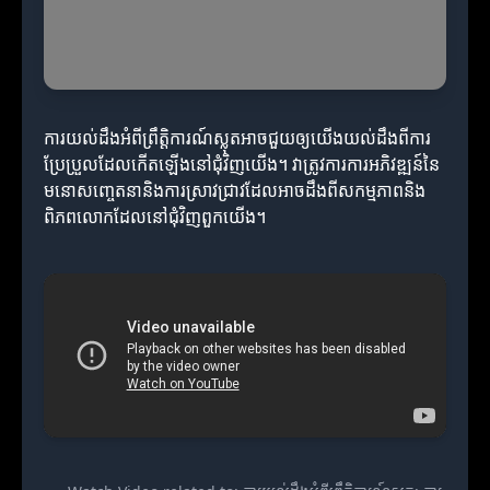
ការយល់ដឹងអំពីព្រឹត្តិការណ៍ស្លុតអាចជួយឲ្យយើងយល់ដឹងពីការ
ប្រែប្រួលដែលកើតឡើងនៅជុំវិញយើង។ វាត្រូវការការអភិវឌ្ឍន៍នៃ
មនោសញ្ចេតនានិងការស្រាវជ្រាវដែលអាចដឹងពីសកម្មភាពនិង
ពិភពលោកដែលនៅជុំវិញពួកយើង។