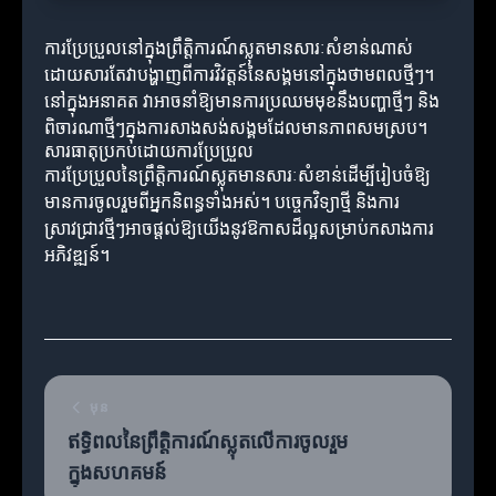
ការប្រែប្រួលនៅក្នុងព្រឹត្តិការណ៍ស្លុតមានសារៈសំខាន់ណាស់
ដោយសារតែវាបង្ហាញពីការវិវត្តន៍នៃសង្គមនៅក្នុងថាមពលថ្មីៗ។
នៅក្នុងអនាគត វាអាចនាំឱ្យមានការប្រឈមមុខនឹងបញ្ហាថ្មីៗ និង
ពិចារណាថ្មីៗក្នុងការសាងសង់សង្គមដែលមានភាពសមស្រប។
សារធាតុប្រកបដោយការប្រែប្រួល
ការប្រែប្រួលនៃព្រឹត្តិការណ៍ស្លុតមានសារៈសំខាន់ដើម្បីរៀបចំឱ្យ
មានការចូលរួមពីអ្នកនិពន្ធទាំងអស់។ បច្ចេកវិទ្យាថ្មី និងការ
ស្រាវជ្រាវថ្មីៗអាចផ្តល់ឱ្យយើងនូវឱកាសដ៏ល្អសម្រាប់កសាងការ
អភិវឌ្ឍន៍។
មុន
ឥទ្ធិពលនៃព្រឹត្តិការណ៍ស្លុតលើការចូលរួម
ក្នុងសហគមន៍