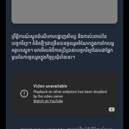
ព្រឹត្តិការណ៍ស្លុតដំណើរការបង្ហាញសិល្បៈនិងការប៉ះពាល់នៃ
បច្ចេកវិទ្យា។ គំនិតថ្មីៗជាច្រើនបានចូលរួមចំណែកក្នុងការកែលម្អ
អត្ថបទស្លុត។ មកមើលអំពីការប្រើប្រាស់បច្ចេកវិទ្យាដែលជាផ្នែក
មួយនៃការចូលរួមក្នុងកិច្ចប្រជុំទាំងនេះ។