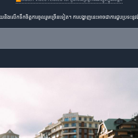
ាជាមួយនិងលើកទឹកចិត្តការចូលរួមច្រើនទៀត។ ការបង្ហាញនេះអាចជាការជួបប្រទះនូវជ