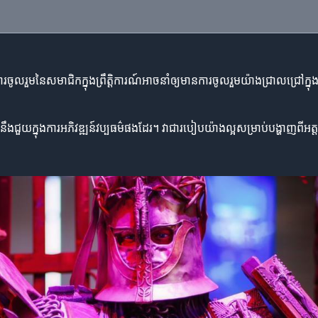
។ ការចូលរួមនៃសមាជិកក្នុងព្រឹត្តិការណ៍អាចនាំឲ្យមានការចូលរួមយ៉ាងជ្រ
្តែមកនឹងជួយក្នុងការអភិវឌ្ឍន៍វប្បធម៌ផងដែរ។ វាជារបៀបយ៉ាងល្អសម្រាប់បង្ហាញព