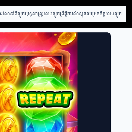
ារណែនាំពីស្លុត
យុទ្ធសាស្ត្រលេងស្លុត
ព្រឹត្តិការណ៍ស្លុត
សម្រេចចិត្តលេងស្លុត