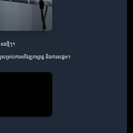
នងថ្មីៗ។
ម្រាប់ការអភិវឌ្ឍកម្សាន្ត និងការសង្គម។