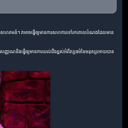
ាលជ្រៅក្នុងសហគមន៍។ វាអាចធ្វើឲ្យមានការសហការទៅរកគោលបំណងដែលមាន
ីអត្តសញ្ញាណនិងធ្វើឲ្យមានការយល់ដឹងខ្ពស់អំពីវប្បធម៌នៃមនុស្សអោយបាន