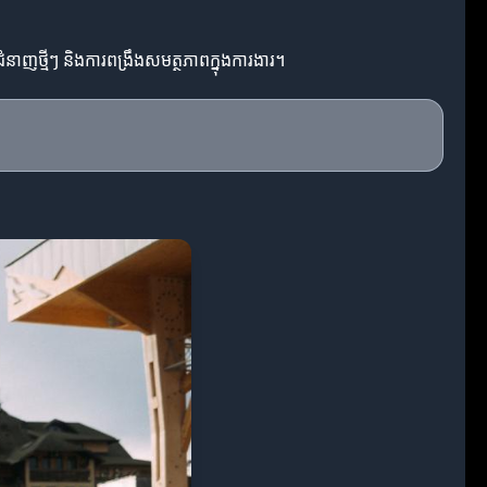
ំនាញថ្មីៗ និងការពង្រឹងសមត្ថភាពក្នុងការងារ។