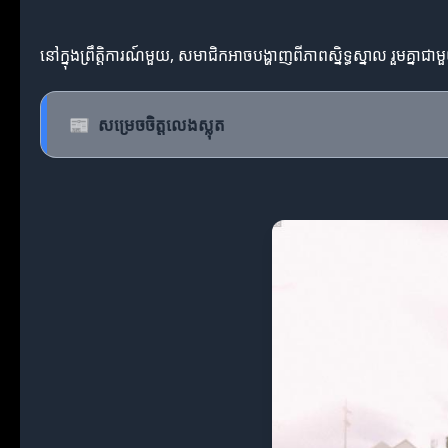
នៅក្នុងព្រឹត្តិការណ៍មួយ, សមាជិកអាចបង្ហាញពីភាពស្និទ្ធស្នាល រួមគ្ន
📰
សម្រេចចិត្តលេងស្លុត