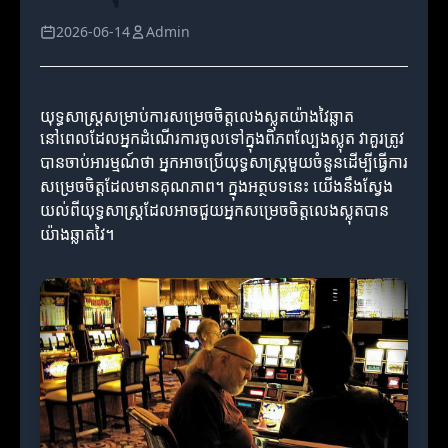
2026-06-14
Admin
យុទ្ធសាស្ត្រសម្រាប់ការសម្រេចចិត្តលេងស្លុតយ៉ាងវៃឆ្លាត
នៅពេលដែលអ្នកដំណើរការចូលទៅក្នុងពិភពល្បែងស្លុត វាគួរត្រូវ
បានចាប់អារម្មណ៍ថា អ្នកអាចប្រើយុទ្ធសាស្ត្រមួយចំនួនដើម្បីធ្វើការ
សម្រេចចិត្តដែលមានគុណភាព។ ក្នុងអត្ថបទនេះ យើងនឹងស្វែង
យល់ពីយុទ្ធសាស្ត្រដែលអាចជួយអ្នកសម្រេចចិត្តលេងស្លុតបាន
យ៉ាងឆ្លាតវៃ។