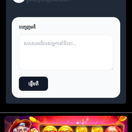
បញ្ចេញមតិ
ផ្ញើមតិ