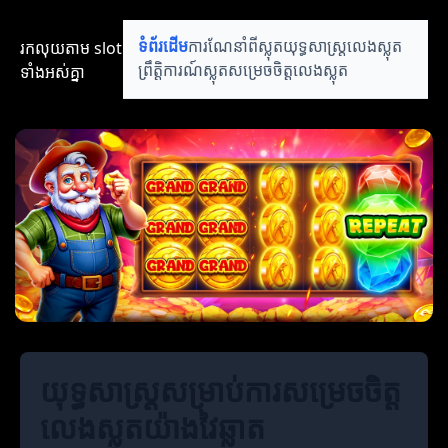
រកលុយតាម​ slot​​
ទំព័រដើម
ការណែនាំពីស្លុត
យុទ្ធសាស្ត្រលេងស្លុត
ទាំងអស់គ្នា
ព្រឹត្តិការណ៍ស្លុត
សម្រេចចិត្តលេងស្លុត
យុទ្ធសាស្ត្រសម្រាប់ការសម្រេចចិត្ត
លេងស្លុតយ៉ាងវៃឆ្លាត