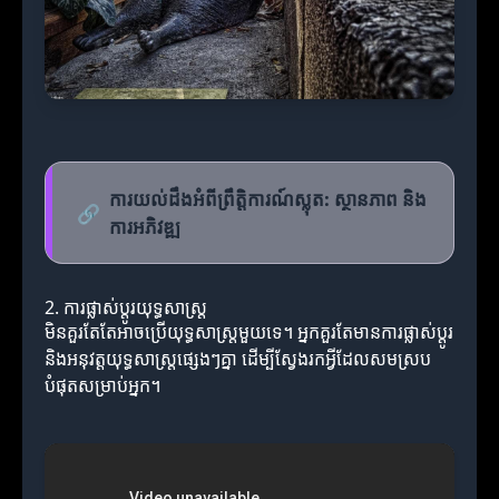
ការយល់ដឹងអំពីព្រឹត្តិការណ៍ស្លុត: ស្ថានភាព និង
🔗
ការអភិវឌ្ឍ
2. ការផ្លាស់ប្តូរយុទ្ធសាស្ត្រ
មិនគួរតែតែអាចប្រើយុទ្ធសាស្ត្រមួយទេ។ អ្នកគួរតែមានការផ្លាស់ប្តូរ
និងអនុវត្តយុទ្ធសាស្ត្រផ្សេងៗគ្នា ដើម្បីស្វែងរកអ្វីដែលសមស្រប
បំផុតសម្រាប់អ្នក។