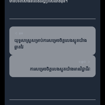
មានបទពិសោធន៍លេងដ៏ល្អប្រសើរជាងមុន។
មុន
យុទ្ធសាស្ត្រសម្រាប់ការសម្រេចចិត្តលេងស្លុតយ៉ាង
ឆ្លាតវៃ
បន្ទាប់
ការសម្រេចចិត្តលេងស្លុតយ៉ាងមានវិជ្ជាជីវៈ