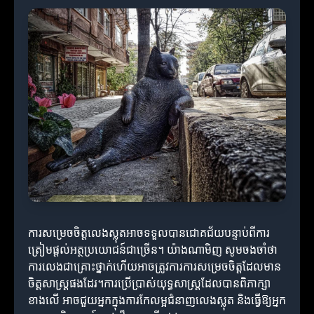
ការសម្រេចចិត្តលេងស្លុតអាចទទួលបានជោគជ័យបន្ទាប់ពីការ
ត្រៀមផ្តល់អត្ថប្រយោជន៍ជាច្រើន។ យ៉ាងណាមិញ សូមចងចាំថា
ការលេងជាគ្រោះថ្នាក់ហើយអាចត្រូវការការសម្រេចចិត្តដែលមាន
ចិត្តសាស្ត្រផងដែរ។ការប្រើប្រាស់យុទ្ធសាស្ត្រដែលបានពិភាក្សា
ខាងលើ អាចជួយអ្នកក្នុងការកែលម្អជំនាញលេងស្លុត និងធ្វើឱ្យអ្នក