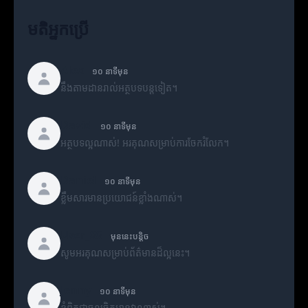
មតិអ្នកប្រើ
Alex
១០ នាទីមុន
នឹងតាមដានរាល់អត្ថបទបន្តទៀត។
David
១០ នាទីមុន
អត្ថបទល្អណាស់! អរគុណសម្រាប់ការចែករំលែក។
Daniel
១០ នាទីមុន
ខ្លឹមសារមានប្រយោជន៍ខ្លាំងណាស់។
User_88
មុននេះបន្តិច
សូមអរគុណសម្រាប់ព័ត៌មានដ៏ល្អនេះ។
Jenny
១០ នាទីមុន
ខ្ញុំពិតជាចូលចិត្តអានវាណាស់។