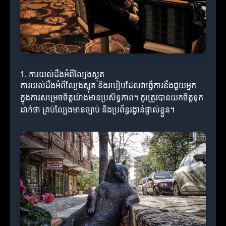
1. ការយល់ដឹងអំពីល្បែងស្លុត
ការយល់ដឹងអំពីល្បែងស្លុត និងរបៀបដែលវាធ្វើការនឹងជួយអ្នក
ក្នុងការសម្រេចចិត្តយ៉ាងមានប្រសិទ្ធភាព។ គួរត្រូវបានយកចិត្តទុក
ដាក់ថា គ្រប់ល្បែងមានច្បាប់ និងប្រព័ន្ធរង្វាន់ផ្ទាល់ខ្លួន។