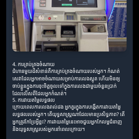
4. ការគ្រប់គ្រងចំណាយ
ជំហានមួយដ៏សំខាន់គឺការគ្រប់គ្រងចំណាយរបស់អ្នក។ កំណត់
សេវាដែលអ្នកអាចចំណាយសម្រាប់ការលេងស្លុត ហើយមិនឲ្យ
ចាប់ខ្លួនក្នុងការចុះចិត្តចូលទៅក្នុងការលេងជាមួយចំនួនប្រាក់
ដែលលើសពីដែលអ្នកកំណត់។
5. ការវាយតម្លៃលទ្ធផល
ក្រោយពេលការលេងរាល់ដង អ្នកគួរក្នុងការបង្កើតការវាយតម្លៃ
លទ្ធផល​របស់អ្នក។ តើយុទ្ធសាស្ត្រណាដែលមានប្រសិទ្ធភាព? តើ
អ្នកត្រូវកែប្រែអ្វីខ្លះ? ការវាយតម្លៃនេះអាចជួយអ្នកកែលម្អជំនាញ
និងយុទ្ធសាស្ត្រ​របស់អ្នកនៅពេលក្រោយ។