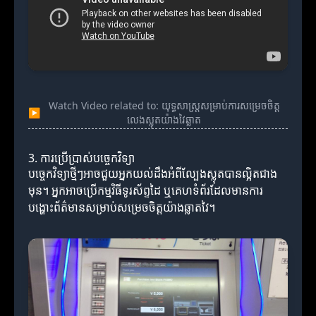
Watch Video related to: យុទ្ធសាស្ត្រសម្រាប់ការសម្រេចចិត្ត
▶
លេងស្លុតយ៉ាងវៃឆ្លាត
3. ការប្រើប្រាស់បច្ចេកវិទ្យា
បច្ចេកវិទ្យាថ្មីៗអាចជួយអ្នកយល់ដឹងអំពីល្បែងស្លុតបានល្អិតជាង
មុន។ អ្នកអាចប្រើកម្មវិធីទូរស័ព្ទដៃ ឬគេហទំព័រដែលមានការ
បង្ហោះព័ត៌មានសម្រាប់សម្រេចចិត្តយ៉ាងឆ្លាតវៃ។