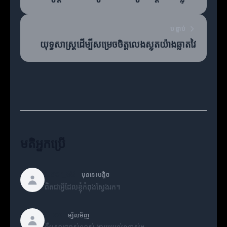
បន្ទាប់
យុទ្ធសាស្ត្រដើម្បីសម្រេចចិត្តលេងស្លុតយ៉ាងឆ្លាតវៃ
មតិអ្នកប្រើ
User_88
មុននេះបន្តិច
ពិតជាអ្វីដែលខ្ញុំកំពុងស្វែងរក។
Alex
ម្សិលមិញ