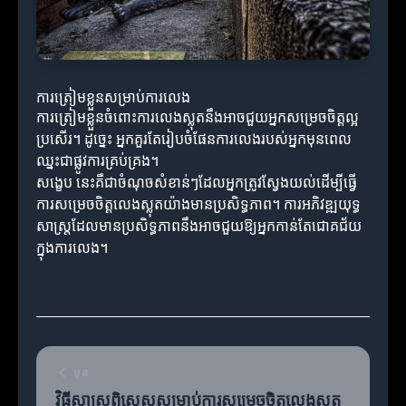
ការត្រៀមខ្លួនសម្រាប់ការលេង
ការត្រៀមខ្លួនចំពោះការលេងស្លុតនឹងអាចជួយអ្នកសម្រេចចិត្តល្អ
ប្រសើរ។ ដូច្នេះ អ្នកគួរតែរៀបចំផែនការលេងរបស់អ្នកមុនពេល
ឈ្នះជាផ្លូវការគ្រប់គ្រង។
សង្ខេប នេះគឺជាចំណុចសំខាន់ៗដែលអ្នកត្រូវស្វែងយល់ដើម្បីធ្វើ
ការសម្រេចចិត្តលេងស្លុតយ៉ាងមានប្រសិទ្ធភាព។ ការអភិវឌ្ឍយុទ្ធ
សាស្ត្រដែលមានប្រសិទ្ធភាពនឹងអាចជួយឱ្យអ្នកកាន់តែជោគជ័យ
ក្នុងការលេង។
មុន
វិធីសាស្ត្រពិសេសសម្រាប់ការសម្រេចចិត្តលេងស្លុត