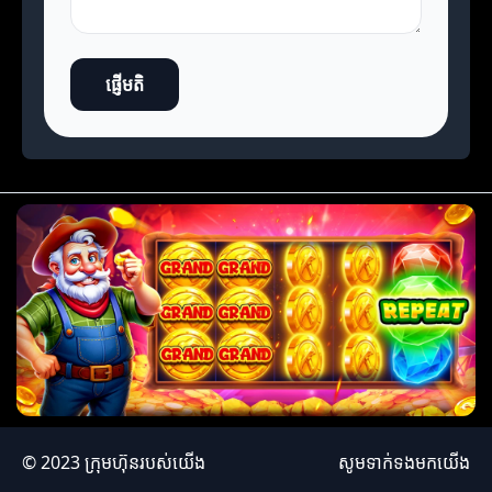
ផ្ញើមតិ
© 2023 ក្រុមហ៊ុនរបស់យើង
សូមទាក់ទងមកយើង