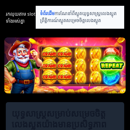
រកលុយតាម​ slot​​
ទំព័រដើម
ការណែនាំពីស្លុត
យុទ្ធសាស្ត្រលេងស្លុត
ទាំងអស់គ្នា
ព្រឹត្តិការណ៍ស្លុត
សម្រេចចិត្តលេងស្លុត
យុទ្ធសាស្ត្រសម្រាប់សម្រេចចិត្ត
លេងស្លុតយ៉ាងមានប្រសិទ្ធភាព