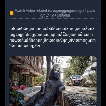
Watch Video related to: យុទ្ធសាស្ត្រសម្រាប់សម្រេចចិត្តលេង
▶
ស្លុតយ៉ាងមានប្រសិទ្ធភាព
នៅពេលដែលអ្នកបានយល់ដឹងពីចំណុចទាំងនេះ អ្នកអាចកំណត់
យុទ្ធសាស្ត្រដែលត្រូវបានស្របស្រួលទៅនឹងស្ថានការណ៍នានា។
ការយល់ដឹងអំពីកំណត់កម្រិតលេងរបស់អ្នកប្រហែលជា១ក្នុងកត្តា
ដែលមានអត្ថបទខ្ពស់។