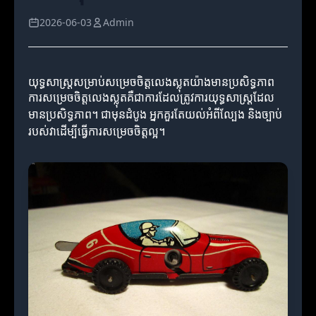
2026-06-03
Admin
យុទ្ធសាស្ត្រសម្រាប់សម្រេចចិត្តលេងស្លុតយ៉ាងមានប្រសិទ្ធភាព
ការសម្រេចចិត្តលេងស្លុតគឺជាការដែលត្រូវការយុទ្ធសាស្ត្រដែល
មានប្រសិទ្ធភាព។ ជាមុនដំបូង អ្នកគួរតែយល់អំពីល្បែង និងច្បាប់
របស់វាដើម្បីធ្វើការសម្រេចចិត្តល្អ។