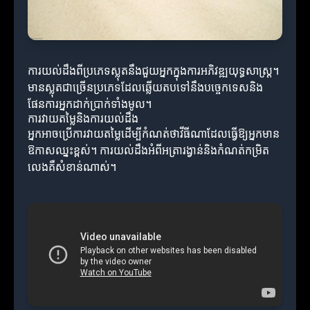
ការយល់ដឹងពីប្រភេទស្លុតនឹងជួយអ្នកក្នុងការអភិវឌ្ឍយុទ្ធសាស្ត្រ។
មានស្លុតជាច្រើនប្រភេទដែលឆ្លើយតបទៅនឹងបច្ចេកទេសនិង
ផែនការអ្នកដាក់ប្រាក់ទាំងមូល។
ការវាយតម្លៃនិងការយល់ដឹង
អ្នកអាចប្រើការវាយតម្លៃដើម្បីកំណត់ថាវីធីណាដែលធ្វើឱ្យអ្នកមាន
ឱកាសឈ្នះខ្ពស់។ ការយល់ដឹងអំពីអត្រារង្វាន់និងកំណត់កម្រិត
លេងគឺសំខាន់ណាស់។