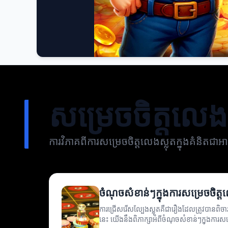
សម្រេចចិត្តលេងស
ការវិភាគពីការសម្រេចចិត្តលេងស្លុតក្នុងគំនិតជាអា
ចំណុចសំខាន់ៗក្នុងការសម្រេចចិត្ត
ការជ្រើសរើសល្បែងស្លុតគឺជារឿងដែលត្រូវបានពិច
នេះ យើងនឹងពិភាក្សាអំពីចំណុចសំខាន់ៗក្នុងការសម