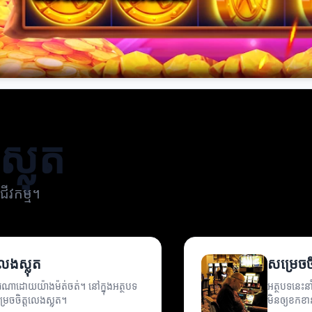
្លុត
ជីវកម្ម។
លេងស្លុត
សម្រេចច
ារណាដោយយ៉ាងម៉ត់ចត់។ នៅក្នុងអត្ថបទ
អត្ថបទនេះនា
្រេចចិត្តលេងស្លុត។
មិនឲ្យខកខា